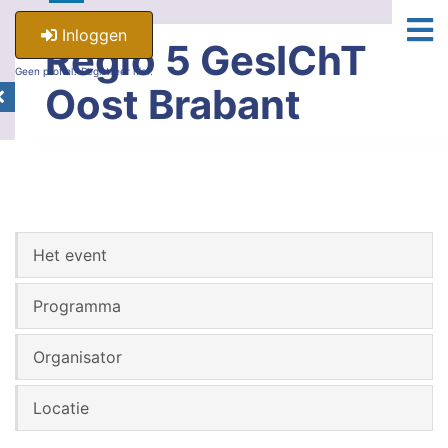
Inloggen
Regio 5 GesIChT
Geen profiel? Registreer hier.
Oost Brabant
Het event
Programma
Organisator
Locatie