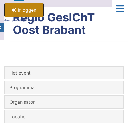
Inloggen
Regio GesIChT
Geen profiel? Registreer hier.
Oost Brabant
Het event
Programma
Organisator
Locatie