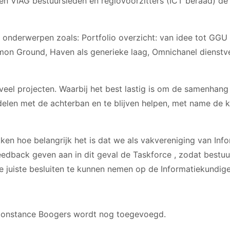
 en VIAG bestuursleden en regiovoorzitters (ICT beraad) d
nderwerpen zoals: Portfolio overzicht: van idee tot GGU 
n Ground, Haven als generieke laag, Omnichanel dienstve
l projecten. Waarbij het best lastig is om de samenhang in
elen met de achterban en te blijven helpen, met name de k
kken hoe belangrijk het is dat we als vakvereniging van In
edback geven aan in dit geval de Taskforce , zodat bestuu
 juiste besluiten te kunnen nemen op de Informatiekundige
 Constance Boogers wordt nog toegevoegd.