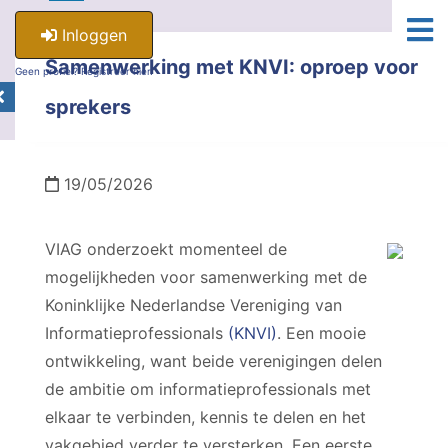
Inloggen
Samenwerking met KNVI: oproep voor
Geen profiel? Registreer hier.
sprekers
19/05/2026
VIAG onderzoekt momenteel de
mogelijkheden voor samenwerking met de
Koninklijke Nederlandse Vereniging van
Informatieprofessionals
(KNVI)
. Een mooie
ontwikkeling, want beide verenigingen delen
de ambitie om informatieprofessionals met
elkaar te verbinden, kennis te delen en het
vakgebied verder te versterken. Een eerste